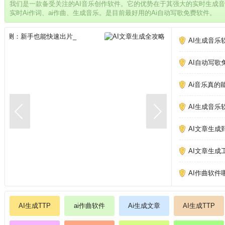
我们是一款备受关注的AI音乐创作软件。它的优势在于其强大的实时生成
实时Ai作词、ai作曲、生成音乐。是目前最好用的Ai自动写歌免费软件。
AI生成音乐
AI自动写歌
Ai音乐真的
AI生成音乐
AI文章生成
AI文章生成
AI作曲软件
AI生成TTP
ai作曲软件
Ai生成文章
AI生成TTP