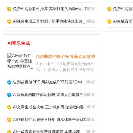
免费AI写歌软件推荐 实测好用的自动作曲工具_
08-10
免费AI写
AI视频生成工具实测：新手也能快速出片_
08-10
AI生成音
AI音乐生成
AI作曲软件哪个好 零基础写歌神器推荐_
AI作曲软件正在改变音乐创作的方
式，让普通人也能快速生成专业级
的旋律和伴奏。无论你是音乐小白
还是资深制作人，这类工具都能帮
告别熬夜做PPT 用AI生成PPT只需3分钟_
08-10
你突破灵感瓶颈。AI作曲软件怎么
用大多数AI作曲软件操作非常简
Ai音乐真的能帮你写歌吗 普通人也能做的3个神器_
08-10
单，只需选择风格
AI文章生成全攻略 三步教你写出爆款内容_
08-10
AI作词软件到底好不好用 真实体验告诉你答案_
08-10
AI生成音乐软件免费版哪家强 实测推荐_
08-10