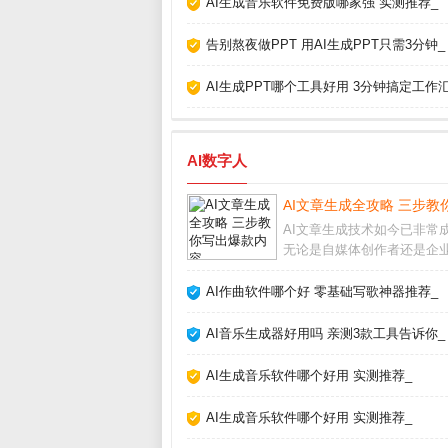
AI生成音乐软件免费版哪家强 实测推荐_
告别熬夜做PPT 用AI生成PPT只需3分钟_
AI生成PPT哪个工具好用 3分钟搞定工作
AI数字人
AI文章生成全攻略 三步教
AI文章生成技术如今已非常
无论是自媒体创作者还是企
人员，都能借助它快速产出
内容。但很多人只停留在“复
AI作曲软件哪个好 零基础写歌神器推荐_
贴”层面，浪费了这个强大工
正潜力。要想让AI写出符合
AI音乐生成器好用吗 亲测3款工具告诉你_
有深度、能吸引
AI生成音乐软件哪个好用 实测推荐_
AI生成音乐软件哪个好用 实测推荐_