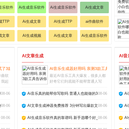
成音乐软件
Ai生成音乐软件
Ai生成音乐软件
Ai生成文章
成TTP
Ai生成文章
AI生成TTP
ai作曲软件
生成文章
AI生成视频
Ai生成文章
Ai生成音乐软件
AI文章生成
AI
试了3款分享心得_
AI音乐生成器好用吗 亲测3款工具告诉你_
作曲软
最近AI音乐工具大爆发，很多人都
，我起
好奇它们到底能不能帮普通人写
试了几
歌。作为一个试过十几款产品的音
速生成
乐爱好者，我发现现在的AI音乐生
_
08-06
Ai音乐真的能帮你写歌吗 普通人也能做的3个神器_
08-06
A
过乐理
成器已经能产出相当完整的伴奏和
体验和
人声，但离完美还有距离。下面分
热门工具告诉你答案_
08-06
AI文章生成神器免费推荐 3分钟写出爆款文章_
08-06
A
享我的实测经验和避
08-06
AI生成音乐软件真的靠谱吗 新手选哪个好_
08-06
A