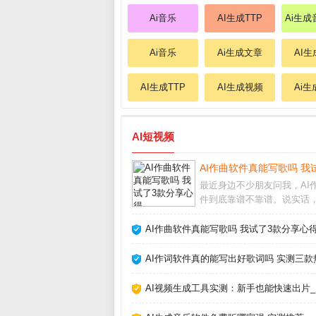
Ai音乐
AI生成TTP
Ai生
Ai音乐
Ai生成文章
AI生
AI生成TTP
AI生成视频
Ai
AI短视频
AI作曲软件真能写歌吗 我
最近身边不少朋友问我，AI
件到底靠谱不靠谱。说实话
初也半信半疑，但亲自上手
款之后，发现它们确实能快
AI作曲软件真能写歌吗 我试了3款分享心得
旋律和伴奏，尤其适合没学
的新手。今天就把我的真实
AI作词软件真的能写出好歌词吗 实测三款
挑选方法分享给大家
AI视频生成工具实测：新手也能快速出片_