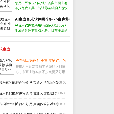
赖，发现关键是把AI当成助手而非主
想用AI写歌但怕花钱？其实市面上有
角。它能帮你突破灵感枯竭，但最终
不少免费工具，能让零基础的人也快
成品
速生成原创旋律。今天我就从实际使
用体验出发，聊聊几款真正好用的AI
AI生成音乐软件哪个好 小白也能做原创歌_
自动写歌免费软件，帮你绕过那些华
AI音乐软件能商用吗很多人担心用AI
而不实的坑。免费AI写歌软件哪个好
生成的音乐有版权风险。目前主流的
用
AI生成音乐软件，比如Suno、
Udio，都允许付费用户将生成的音乐
用于商业用途，但免费版通常只能个
音乐生成
人使用。不同平台的具体条款差异很
免费AI写歌软件推荐 实测好用的自动作曲工具_
想用AI自动写歌却不想花钱？别担
心，市面上确实有不少免费又好用
的工具。从旋律生成到歌词匹配，
这些软件能帮你快速完成一首完整
i音乐真的能帮你写歌吗 普通人也能做的3个神器_
08-06
的歌曲。下面我结合亲身测试，聊
聊哪些真正值得下载。哪些AI写歌
i音乐真的能帮你写歌吗 普通人也能做的3个神器_
08-06
软件真正免费首先
I作词软件到底好不好用 真实体验告诉你答案_
08-06