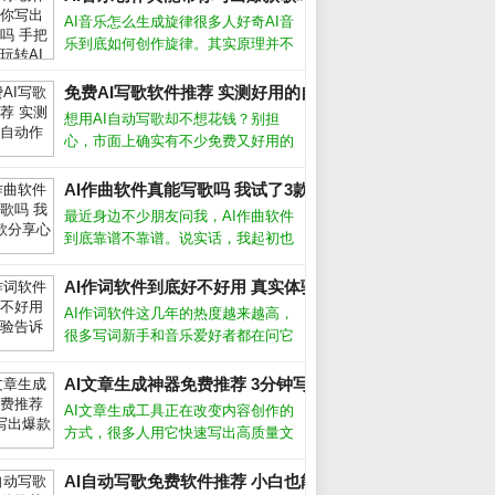
AI音乐怎么生成旋律很多人好奇AI音
乐到底如何创作旋律。其实原理并不
复杂，AI通过学习海量现成歌曲的节
奏、和弦走向和音高变化，逐渐掌握
免费AI写歌软件推荐 实测好用的自动作曲工具_
了人类音乐的基本规律。你只需输入
想用AI自动写歌却不想花钱？别担
风格关键词，比如“忧伤的钢琴曲”或
心，市面上确实有不少免费又好用的
工具。从旋律生成到歌词匹配，这些
软件能帮你快速完成一首完整的歌
AI作曲软件真能写歌吗 我试了3款分享心得_
曲。下面我结合亲身测试，聊聊哪些
最近身边不少朋友问我，AI作曲软件
真正值得下载。哪些AI写歌软件真正
到底靠谱不靠谱。说实话，我起初也
免费首先
半信半疑，但亲自上手试了几款之
后，发现它们确实能快速生成旋律和
AI作词软件到底好不好用 真实体验告诉你答案_
伴奏，尤其适合没学过乐理的新手。
AI作词软件这几年的热度越来越高，
今天就把我的真实体验和挑选方法分
很多写词新手和音乐爱好者都在问它
享给大家
到底能不能派上用场。从我的实际体
验来看，它确实能帮我们快速生成歌
AI文章生成神器免费推荐 3分钟写出爆款文章_
词框架，但要想写出真正打动人心的
AI文章生成工具正在改变内容创作的
句子，还得靠人工打磨。AI作词软件
方式，很多人用它快速写出高质量文
怎么
案，但真的能完全替代人工吗？我用
了半年多，从最初的怀疑到现在的依
AI自动写歌免费软件推荐 小白也能轻松创作_