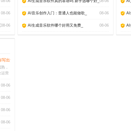
08-06
AI生成音乐软件真的靠谱吗 新手选哪个好_
08-06
A
08-06
AI音乐创作入门：普通人也能做歌_
08-06
A
汇报_
08-06
AI生成音乐软件哪个好用又免费_
08-06
A
你写出爆款内容_
成熟，
业运营
高质量
制粘
08-06
具的真
需求、
08-06
08-06
08-06