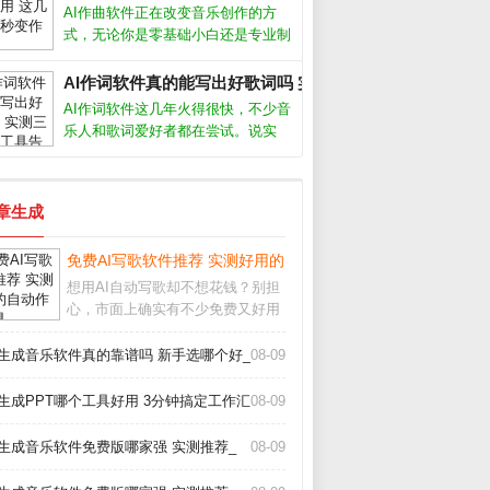
非万能，但用对方法确实能大幅提升
AI作曲软件正在改变音乐创作的方
写作效率。关键在于理解它的能力和
式，无论你是零基础小白还是专业制
局限，
作人，都能借助它快速生成旋律、和
弦甚至完整编曲。我作为音乐制作
AI作词软件真的能写出好歌词吗 实测三款热门工具告诉你答
人，亲测了多款工具，下面分享最实
AI作词软件这几年火得很快，不少音
用的经验和推荐。AI作曲软件真的能
乐人和歌词爱好者都在尝试。说实
创作出好
话，我最初也抱着怀疑态度，毕竟歌
词讲究情感和意境，机器能懂吗？但
用了十几款工具后，我发现它们确实
文章生成
能提供灵感，甚至写出令人惊艳的句
子。今天
_
免费AI写歌软件推荐 实测好用的自动作曲工具_
想用AI自动写歌却不想花钱？别担
心，市面上确实有不少免费又好用
的工具。从旋律生成到歌词匹配，
这些软件能帮你快速完成一首完整
I生成音乐软件真的靠谱吗 新手选哪个好_
08-09
的歌曲。下面我结合亲身测试，聊
聊哪些真正值得下载。哪些AI写歌
I生成PPT哪个工具好用 3分钟搞定工作汇报_
08-09
软件真正免费首先
I生成音乐软件免费版哪家强 实测推荐_
08-09