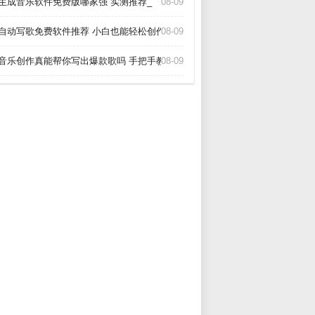
I生成音乐软件免费版哪家强 实测推荐_
08-09
I自动写歌免费软件推荐 小白也能轻松创作_
08-09
I音乐创作真能帮你写出爆款歌吗 手把手教你玩转AI作歌_
08-09