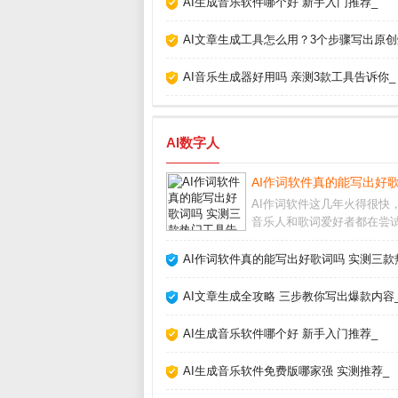
AI生成音乐软件哪个好 新手入门推荐_
AI文章生成工具怎么用？3个步骤写出原创
AI音乐生成器好用吗 亲测3款工具告诉你_
AI数字人
AI作词软件真的能写出好
AI作词软件这几年火得很快
音乐人和歌词爱好者都在尝
实话，我最初也抱着怀疑态
竟歌词讲究情感和意境，机
AI作词软件真的能写出好歌词吗 实测三款
吗？但用了十几款工具后，
它们确实能提供灵感，甚至
AI文章生成全攻略 三步教你写出爆款内容
人惊艳的句子。今天
AI生成音乐软件哪个好 新手入门推荐_
AI生成音乐软件免费版哪家强 实测推荐_