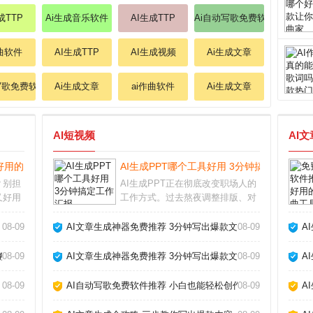
成TTP
Ai生成音乐软件
AI生成TTP
Ai自动写歌免费软件
作曲软件
AI生成TTP
AI生成视频
Ai生成文章
写歌免费软件
Ai生成文章
ai作曲软件
Ai生成文章
AI短视频
AI
好用的自动作曲工具_
AI生成PPT哪个工具好用 3分钟搞定工作汇报
？别担
AI生成PPT正在彻底改变职场人的
又好用
工作方式。过去熬夜调整排版、对
匹配，
齐图形的痛苦，如今借助智能工具
首完整
几分钟就能完成。从实际体验来
08-09
AI文章生成神器免费推荐 3分钟写出爆款文章_
08-09
A
试，聊
看，这类工具并非简单套模板，而
I写歌
是根据文字内容自动生成逻辑清
教你玩转AI作歌_
08-09
AI文章生成神器免费推荐 3分钟写出爆款文章_
08-09
A
晰、设计专业的幻灯片
08-09
AI自动写歌免费软件推荐 小白也能轻松创作_
08-09
A