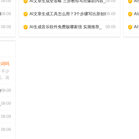
08-09
AI文章生成全攻略 三步教你写出爆款内容_
08-09
A
爆款_
08-09
AI文章生成工具怎么用？3个步骤写出原创爆款_
08-09
A
08-09
AI生成音乐软件免费版哪家强 实测推荐_
08-09
A
歌词吗 实测三款热门工具告诉你答案_
，不少
试。说
度，毕
器能懂
热门工具告诉你答案_
08-09
我发现
写出令
_
08-09
08-09
08-09