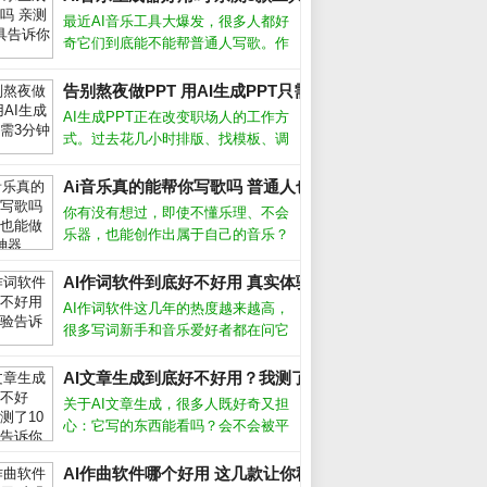
最近AI音乐工具大爆发，很多人都好
奇它们到底能不能帮普通人写歌。作
为一个试过十几款产品的音乐爱好
者，我发现现在的AI音乐生成器已经
告别熬夜做PPT 用AI生成PPT只需3分钟_
能产出相当完整的伴奏和人声，但离
AI生成PPT正在改变职场人的工作方
完美还有距离。下面分享我的实测经
式。过去花几小时排版、找模板、调
验和避
颜色，如今借助智能工具，只需输入
主题或上传文档，就能自动生成结构
Ai音乐真的能帮你写歌吗 普通人也能做的3个神器_
清晰、设计专业的演示文稿。这项技
你有没有想过，即使不懂乐理、不会
术不仅节省时间，更让内容表达变得
乐器，也能创作出属于自己的音乐？
高效
如今，Ai音乐工具正在让这一切变成
现实。从自动生成旋律到智能编曲，
AI作词软件到底好不好用 真实体验告诉你答案_
甚至模拟人声演唱，Ai音乐正在降低
AI作词软件这几年的热度越来越高，
创作门槛，让每个人都能成为“音乐
很多写词新手和音乐爱好者都在问它
人”
到底能不能派上用场。从我的实际体
验来看，它确实能帮我们快速生成歌
AI文章生成到底好不好用？我测了10个工具告诉你真相_
词框架，但要想写出真正打动人心的
关于AI文章生成，很多人既好奇又担
句子，还得靠人工打磨。AI作词软件
心：它写的东西能看吗？会不会被平
怎么
台判为作弊？经过半年多深度使用，
我实测了市面上主流工具，发现它并
AI作曲软件哪个好用 这几款让你秒变作曲家_