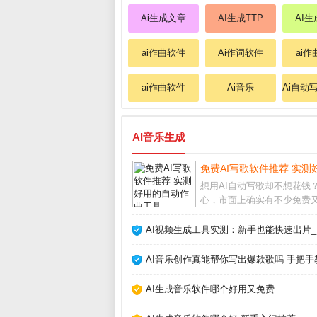
Ai生成文章
AI生成TTP
AI生
ai作曲软件
Ai作词软件
ai
ai作曲软件
Ai音乐
Ai自动
AI音乐生成
免费AI写歌软件推荐 实测
想用AI自动写歌却不想花钱
心，市面上确实有不少免费
的工具。从旋律生成到歌词
这些软件能帮你快速完成一
AI视频生成工具实测：新手也能快速出片_
的歌曲。下面我结合亲身测
聊哪些真正值得下载。哪些A
AI音乐创作真能帮你写出爆款歌吗 手把手
软件真正免费首先
AI生成音乐软件哪个好用又免费_