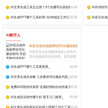
AI文章生成工具怎么用？3个步骤写出原创爆款_
08-09
AI作词软
AI生成PPT哪个工具好用 3分钟搞定工作汇报_
08-09
AI音乐生
AI数字人
AI音乐创作真能帮你写出爆款歌吗 手把手教你玩转AI
AI音乐怎么生成旋律很多人好奇AI
音乐到底如何创作旋律。其实原理
并不复杂，AI通过学习海量现成歌
曲的节奏、和弦走向和音高变化，
AI生成PPT哪个工具更靠谱_
08-09
逐渐掌握了人类音乐的基本规律。
你只需输入风格关键词，比如“忧伤
AI文章生成全攻略 三步教你写出爆款内容_
08-09
的钢琴曲”或
免费AI写歌软件推荐 实测好用的自动作曲工具_
08-09
AI生成音乐软件哪个好 新手入门推荐_
08-09
AI文章生成到底好不好用？我测了10个工具告诉你真相_
08-09