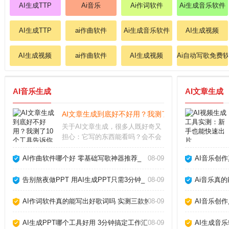
AI生成TTP
Ai音乐
Ai作词软件
Ai生成音乐软件
AI生成TTP
ai作曲软件
Ai生成音乐软件
AI生成视频
AI生成视频
ai作曲软件
AI生成视频
Ai自动写歌免费
AI音乐生成
AI文章生成
AI文章生成到底好不好用？我测了10个工具告诉你真
关于AI文章生成，很多人既好奇又
担心：它写的东西能看吗？会不会
被平台判为作弊？经过半年多深度
使用，我实测了市面上主流工具，
AI作曲软件哪个好 零基础写歌神器推荐_
08-09
AI音乐创
发现它并非万能，但用对方法确实
能大幅提升写作效率。关键在于理
告别熬夜做PPT 用AI生成PPT只需3分钟_
08-09
Ai音乐真
解它的能力和局限，
AI作词软件真的能写出好歌词吗 实测三款热门工具告诉你答案_
08-09
AI音乐创
AI生成PPT哪个工具好用 3分钟搞定工作汇报_
08-09
AI生成音